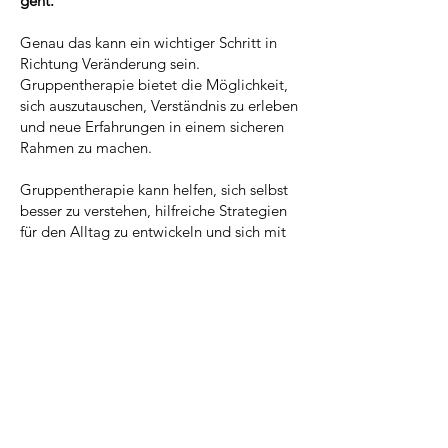
geht.
Genau das kann ein wichtiger Schritt in
Richtung Veränderung sein.
Gruppentherapie bietet die Möglichkeit,
sich auszutauschen, Verständnis zu erleben
und neue Erfahrungen in einem sicheren
Rahmen zu machen.
Gruppentherapie kann helfen, sich selbst
besser zu verstehen, hilfreiche Strategien
für den Alltag zu entwickeln und sich mit
den eigenen Herausforderungen weniger
allein zu fühlen.
Rahmenbedingungen
Start:
Mitte September 2026 (bis
Dezember)
Dienstag, 17:00 Uhr (wöchentlich)
Dauer ca. 90min
Kosten: € 75.-